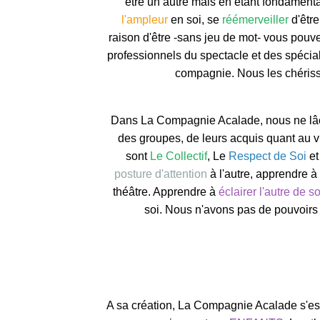
être un autre mais en étant fondament
l'ampleur
en soi, se
réémerveiller
d'être
raison d'être -sans jeu de mot- vous pouvez
professionnels du spectacle et des spécial
compagnie. Nous les chériss
Dans La Compagnie Acalade, nous ne lâc
des groupes, de leurs acquis quant au 
sont
Le Collectif
, Le
Respect de Soi
et
posture d'attention
à l'autre, apprendre à
théâtre. Apprendre à
éclairer l'autre de s
soi. Nous n'avons pas de pouvoirs
A sa création, La Compagnie Acalade s'est