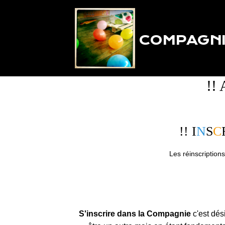
COMPAGNI
!! 
!! I
N
S
C
Les réinscription
S'inscrire dans la Compagnie
c'est dési