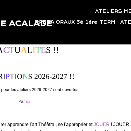
ATELIERS H
E ACALADE
PREPA ORAUX 3è-1ère-TERM
ATE
A
C
T
U
A
L
I
T
E
S !!
RI
P
T
I
O
N
S 2026-2027 !!
s pour les ateliers 2026-2027 sont ouvertes.
Par
ici
rer apprendre l'art Théâtral, se l'approprier et
JOUER
! JOUER 