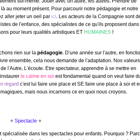
alement soi-même. Jouer avec un autre, les autres. Prendre de
 là au moment présent. Pour parcourir notre pédagogie et notre
 aller jeter un oeil par
ici
. Les acteurs de la Compagnie sont d
istes de l'enfance, des spécialistes de ce qu'ils proposent dans
ons pour leurs qualités artistiques ET
HUMAINES
!
hons rien sur la
pédagogie
. D'une année sur l'autre, en foncti
vivre ensemble, cela nous demande de l'adaptation. Nos valeurs
 de l'Autre, L'écoute. Etre spectateur, apprendre à se mettre en
 instaurer
le calme en soi
est fondamental quand on veut faire d
on regard
c'est lui faire une place et SE faire une place à soi et e
 magiques, mais nous incarnons ce en quoi nous croyons.
⭐️
Spectacle
⭐️
 spécialisée dans les spectacles pour enfants. Pourquoi ? Par