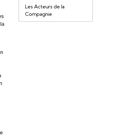
Les Acteurs de la
Compagnie
es
 la
on
u
n
ce